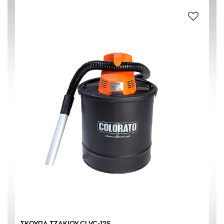
ABS ΠΛΑΣΤΙΚΟ
(1)
ΑΛΟΥΜΙΝΙΟ
(1)
ΜΕΤΑΛΛΟ
(1)
ΜΑΥΡΟ
(1)
ΠΟΡΤΟΚΑΛΙ
(1)
20,0 L
(1)
220-240 V / 50 Hz
(1)
ΣΚΟΥΠΑ ΤΖΑΚΙΟΥ CLVC-12S